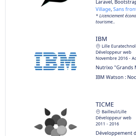
Laravel, Bootstrap
Village
,
Sans fron
* Licenciement économ
tourisme..
IBM
Lille Euratechnol
Développeur web
Novembre 2016 - A
Nutrixo "Grands M
IBM Watson : Node
TICME
Bailleul/Lille
Développeur web
2011 - 2016
Développement d’