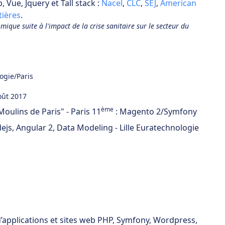
, Vue, Jquery et Tall stack :
Nacel
,
CLC
,
SEJ
,
American
tières
.
ique suite à l'impact de la crise sanitaire sur le secteur du
ogie/Paris
oût 2017
ème
oulins de Paris" - Paris 11
: Magento 2/Symfony
js, Angular 2, Data Modeling - Lille Euratechnologie
applications et sites web PHP, Symfony, Wordpress,