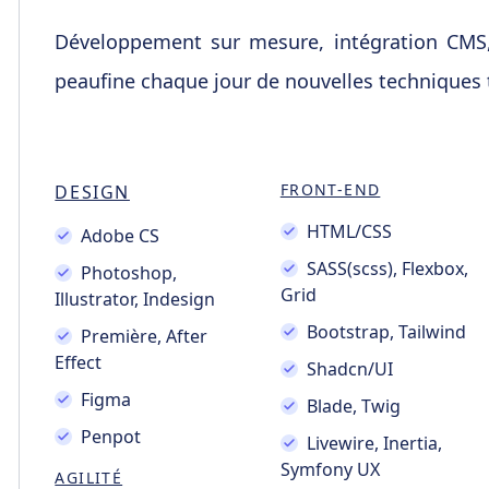
Développement sur mesure, intégration CMS, 
peaufine chaque jour de nouvelles techniques t
FRONT-END
DESIGN
HTML/CSS
Adobe CS
SASS(scss), Flexbox,
Photoshop,
Grid
Illustrator, Indesign
Bootstrap, Tailwind
Première, After
Effect
Shadcn/UI
Figma
Blade, Twig
Penpot
Livewire, Inertia,
Symfony UX
AGILITÉ