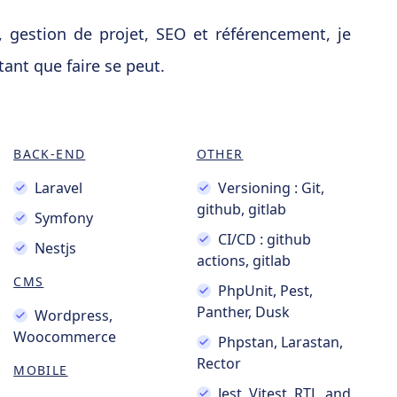
gestion de projet, SEO et référencement, je
ant que faire se peut.
BACK-END
OTHER
Laravel
Versioning : Git,
github, gitlab
Symfony
CI/CD : github
Nestjs
actions, gitlab
CMS
PhpUnit, Pest,
Panther, Dusk
Wordpress,
Woocommerce
Phpstan, Larastan,
Rector
MOBILE
Jest, Vitest, RTL, and