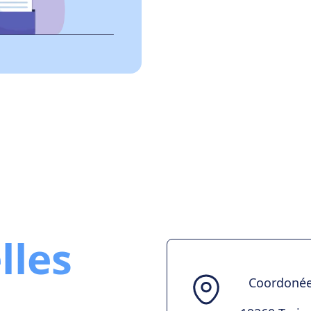
lles
Coordoné